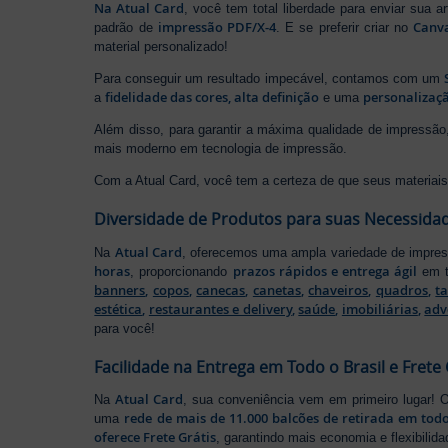
Na Atual Card
, você tem total liberdade para enviar sua a
impressão PDF/X-4
Canv
padrão de
. E se preferir criar no
material personalizado!
Para conseguir um resultado impecável, contamos com um
fidelidade das cores, alta definição
personalizaçã
a
e uma
Além disso, para garantir a máxima qualidade de impress
mais moderno em tecnologia de impressão.
Com a Atual Card, você tem a certeza de que seus materiais 
Diversidade de Produtos para suas Necessida
Atual Card
Na
, oferecemos uma ampla variedade de impr
horas
prazos rápidos e entrega ágil
, proporcionando
em t
banners
,
copos
,
canecas
,
canetas
,
chaveiros
,
quadros
,
t
estética
,
restaurantes e delivery
,
saúde
,
imobiliárias
,
adv
para você!
Facilidade na Entrega em Todo o Brasil e Frete 
Atual Card
Na
, sua conveniência vem em primeiro lugar!
rede de mais de 11.000 balcões de retirada em todo
uma
oferece Frete Grátis
, garantindo mais economia e flexibilid