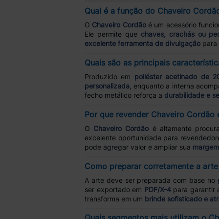
Qual é a função do Chaveiro Cordão 
O
Chaveiro Cordão
é um acessório funcion
Ele permite que
chaves, crachás ou pe
excelente ferramenta de divulgação
para 
Quais são as principais característ
Produzido em
poliéster acetinado de 
personalizada
, enquanto a interna acom
fecho metálico reforça a
durabilidade e s
Por que revender Chaveiro Cordão 
O
Chaveiro Cordão
é altamente procur
excelente oportunidade para revendedor
pode agregar valor e ampliar sua
margem 
Como preparar corretamente a arte
A arte deve ser preparada com base no
ser exportado em
PDF/X-4
para garantir 
transforma em um
brinde sofisticado e atr
Quais segmentos mais utilizam o C