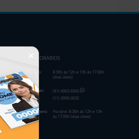
×
HORÁRIOS
Horário:
8:30h às 12h e 13h às 17:00h
(dias úteis).
Telefones:
(41) 4063-6060
(11) 3090-0035
Mensagens:
Horário: 8:30h às 12h e 13h
às 17:00h (dias úteis).