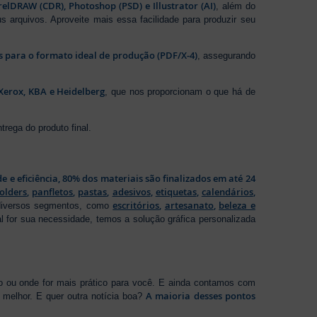
elDRAW (CDR), Photoshop (PSD) e Illustrator (AI)
, além do
s arquivos. Aproveite mais essa facilidade para produzir seu
os para o formato ideal de produção (PDF/X-4)
, assegurando
Xerox, KBA e Heidelberg
, que nos proporcionam o que há de
rega do produto final.
de e eficiência, 80% dos materiais são finalizados em até 24
folders
,
panfletos
,
pastas
,
adesivos
,
etiquetas
,
calendários
,
escritórios
,
artesanato
,
beleza e
 diversos segmentos, como
al for sua necessidade, temos a solução gráfica personalizada
ho ou onde for mais prático para você. E ainda contamos com
A maioria desses pontos
melhor. E quer outra notícia boa?