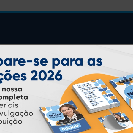
INSTRUÇÕES
Inicio
Garantia
Como Comprar
Montagem e Fechamento de
Arquivo
Como exportar em
PDF/X1-a
Perguntas Frequentes
Entrega 12 Horas