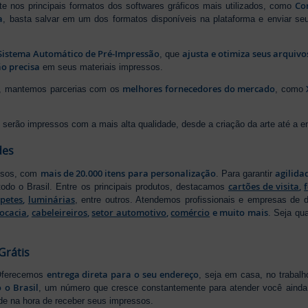
Cor
rte nos principais formatos dos softwares gráficos mais utilizados, como
a
, basta salvar em um dos formatos disponíveis na plataforma e enviar seu
Sistema Automático de Pré-Impressão
ajusta e otimiza seus arquiv
, que
o precisa
em seus materiais impressos.
melhores fornecedores do mercado
ão, mantemos parcerias com os
, como
serão impressos com a mais alta qualidade, desde a criação da arte até a ent
des
mais de 20.000 itens para personalização
agilida
essos, com
. Para garantir
cartões de visita
,
odo o Brasil. Entre os principais produtos, destacamos
apetes
,
luminárias
, entre outros. Atendemos profissionais e empresas de
ocacia
,
cabeleireiros
,
setor automotivo
,
comércio
e muito mais
. Seja qu
Grátis
entrega direta para o seu endereço
 Oferecemos
, seja em casa, no trabal
 o Brasil
, um número que cresce constantemente para atender você ainda 
ade na hora de receber seus impressos.