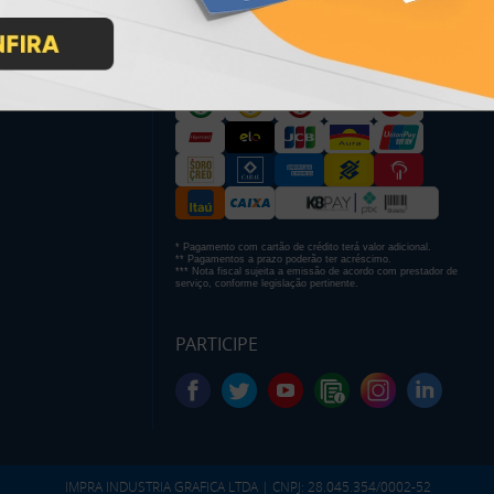
PAGUE COM
* Pagamento com cartão de crédito terá valor adicional.
** Pagamentos a prazo poderão ter acréscimo.
*** Nota fiscal sujeita a emissão de acordo com prestador de
serviço, conforme legislação pertinente.
PARTICIPE
IMPRA INDUSTRIA GRAFICA LTDA | CNPJ: 28.045.354/0002-52