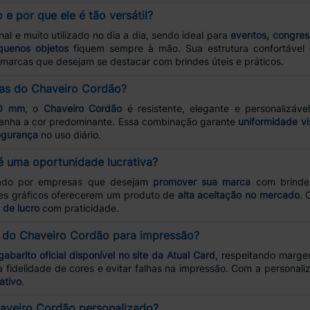
e por que ele é tão versátil?
al e muito utilizado no dia a dia, sendo ideal para
eventos, congres
quenos objetos
fiquem sempre à mão. Sua estrutura confortável 
marcas que desejam se destacar com brindes úteis e práticos.
icas do Chaveiro Cordão?
20 mm
, o
Chaveiro Cordão
é resistente, elegante e personalizáv
panha a cor predominante. Essa combinação garante
uniformidade vi
egurança
no uso diário.
é uma oportunidade lucrativa?
ado por empresas que desejam
promover sua marca
com brindes
es gráficos oferecerem um produto de
alta aceitação no mercado
. 
de lucro
com praticidade.
 do Chaveiro Cordão para impressão?
gabarito oficial disponível no site da Atual Card
, respeitando marge
a fidelidade de cores e evitar falhas na impressão. Com a personal
ativo
.
haveiro Cordão personalizado?