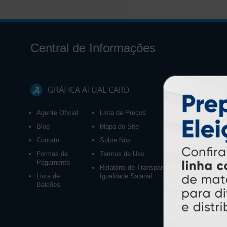
Central de Informações
GRÁFICA ATUAL CARD
Agente Oficial
Lista de Preços
Blog
Mapa do Site
Contato
Sobre Nós
Formas de
Termos de Uso
Pagamento
Relatório de Transparência e
Lista de
Igualdade Salarial
Balcões