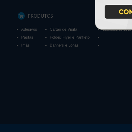
PRODUTOS
Adesivos
Cartão de Visita
Calendários 2027
Pastas
Folder, Flyer e Panfleto
Ímãs
Banners e Lonas