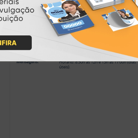
Horários de Atendimento
Horário:
8:30h às 12h e 13h às 17:00h (dias úteis).
Telefones:
(41) 4063-6060
(11) 3090-0035
Mensagens:
Horário: 8:30h às 12h e 13h às 17:00h (dias
úteis).