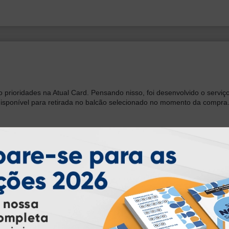
 prioridades na Atual Card. Pensando nisso, foi desenvolvido o serviç
disponível para retirada no balcão selecionado no momento da compra
 a análise tradicional de arquivos, permitindo a realização de ajust
i criado para orientar e auxiliar o cliente, garantindo maior segurança
rd, compatível com arquivos em PDF/X-4, que permite a visualização pr
a conversão para o formato adequado. Acesse a
Central de Instruções
e s