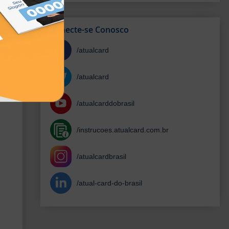
Conecte-se Conosco
/atualcard
/atualcard
/atualcarddobrasil
/instrucoes.atualcard.com.br
/atualcardbrasil
/atual-card-do-brasil