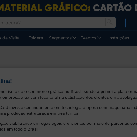
 de Visita
Folders
Segmentos
Eventos
Instruções
tina!
oneirismo do e-commerce gráfico no Brasil, sendo a primeira plataform
a empresa atua com foco total na satisfação dos clientes e na evoluçã
 Card investe continuamente em tecnologia e opera com maquinário ind
uma produção estruturada em três turnos.
ação, viabilizando entregas ágeis e eficientes por meio de parcerias 
dos em todo o Brasil.