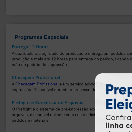
Programas Especiais
Entrega 12 Horas
A qualidade e a agilidade de produção e entrega em pedidos são
produção e mais até 12 horas para entrega do pedido, ficando 
mão do padrão de impressão.
Checagem Profissional
A
Checagem Profissional
é um serviço adicional que complementa
impressão. Disponível durante o processo de compra, o serviço fo
Preflight e Conversor de Arquivos
O Preflight é o sistema de pré-impressão exclusivo da Atual Ca
arquivos, disponível online e sem custo adicional, possibilita 
pedidos e materiais.