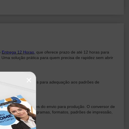
o
Entrega 12 Horas,
que oferece prazo de até 12 horas para
. Uma solução prática para quem precisa de rapidez sem abrir
×
es técnicos necessários para adequação aos padrões de
 no envio das artes.
évia do material antes do envio para produção. O conversor de
aiba mais sobre programas, formatos, padrões de impressão,