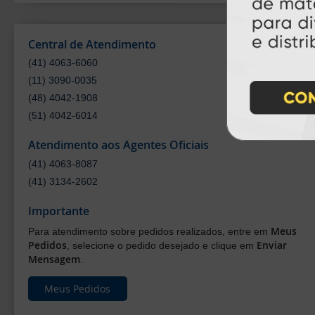
Central de Atendimento
(41) 4063-6060
(11) 3090-0035
(48) 4042-1908
(51) 4042-6014
Atendimento aos Agentes Oficiais
(41) 4063-8087
(41) 3134-2602
Importante
Meus
Para atendimento sobre pedidos realizados, entre em
Pedidos
Enviar
, selecione o pedido desejado e clique em
Mensagem
.
Meus Pedidos