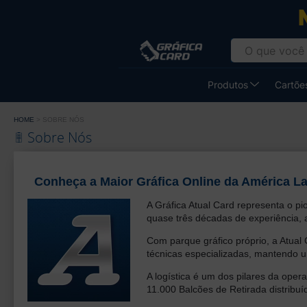
Gráfica
Atual
Card
-
Produtos
Cartões
Cartão
de
HOME
SOBRE NÓS
Visita
Sobre Nós
Conheça a Maior Gráfica Online da América La
A Gráfica Atual Card representa o pi
quase três décadas de experiência, 
Com parque gráfico próprio, a Atual
técnicas especializadas, mantendo 
A logística é um dos pilares da oper
11.000 Balcões de Retirada distribuí