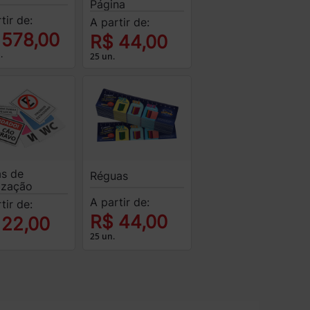
Página
tir de:
A partir de:
 578,00
R$ 44,00
.
25 un.
as de
Réguas
lização
A partir de:
tir de:
R$ 44,00
 22,00
25 un.