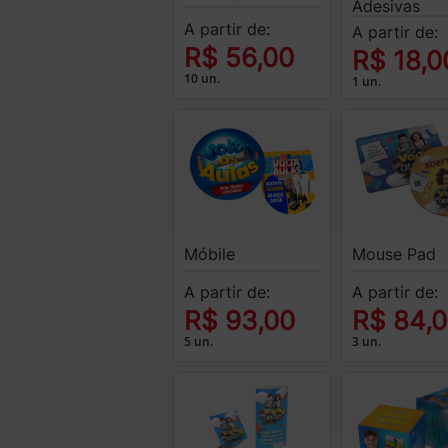
Adesivas
A partir de:
A partir de:
R$ 56,00
R$ 18,0
10 un.
1 un.
Móbile
Mouse Pad
A partir de:
A partir de:
R$ 93,00
R$ 84,
5 un.
3 un.