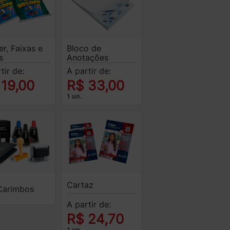
r, Faixas e
Bloco de
s
Anotações
tir de:
A partir de:
 19,00
R$ 33,00
1 un.
Cartaz
Carimbos
A partir de:
R$ 24,70
1 un.