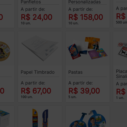
Panfletos
Personalizadas
A par
A partir de:
A partir de:
R$
0
R$ 24,00
R$ 158,00
500 un
10 un.
10 un.
Plac
Papel Timbrado
Pastas
Sina
A partir de:
A partir de:
A par
00
R$ 67,00
R$ 39,00
R$
100 un.
5 un.
1 un.