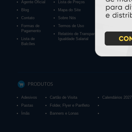
Agente Oficial
Lista de Preços
Blog
Mapa do Site
Contato
Sobre Nós
Formas de
Termos de Uso
Pagamento
Relatório de Transparência e
Lista de
Igualdade Salarial
Balcões
PRODUTOS
Adesivos
Cartão de Visita
Calendários 2027
Pastas
Folder, Flyer e Panfleto
Ímãs
Banners e Lonas