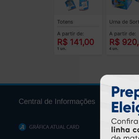
Totens
Urna de Sor
A partir de:
A partir de:
R$ 141,00
R$ 920
1 un.
4 un.
Central de Informações
GRÁFICA ATUAL CARD