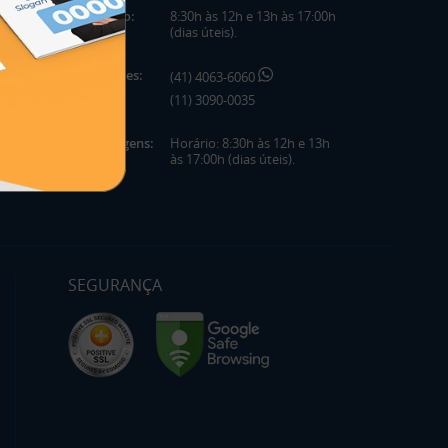
Horário:
8:30h às 12h e 13h às 17:00h
(dias úteis).
Telefones:
(41) 4063-6060
(11) 3090-0035
Mensagens:
Horário: 8:30h às 12h e 13h
às 17:00h (dias úteis).
SEGURANÇA