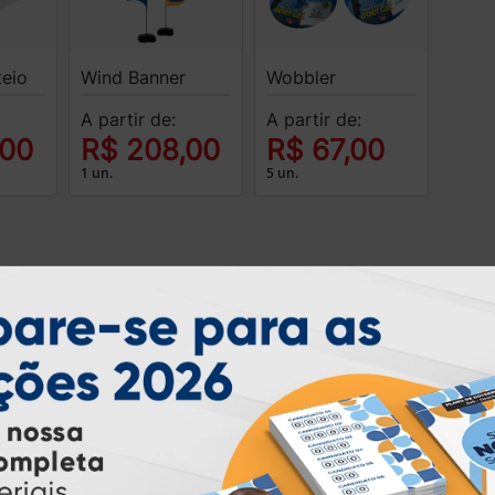
teio
Wind Banner
Wobbler
A partir de:
A partir de:
,00
R$ 208,00
R$ 67,00
1 un.
5 un.
INSTRUÇÕES