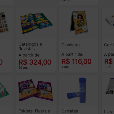
Catálogos e
Cavaletes
Cert
Revistas
A partir de:
A par
A partir de:
R$ 116,00
R$
0
R$ 324,00
1 un.
1 un.
50 un.
Folders, Flyers e
Garrafas
Livre