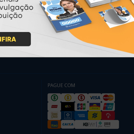
Inicio
Garantia
Como Comprar
Montagem e Fechamento de
Arquivo
Como exportar em
PDF/X1-a
Perguntas Frequentes
Entrega 12 Horas
PAGUE COM