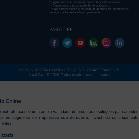
* Pagamento com cartão de crédito terá valor adicional.
** Pagamentos a prazo poderão ter acréscimo.
*** Nota fiscal sujeita a emissão de acordo com prestador de
serviço, conforme legislação pertinente.
PARTICIPE
IMPRA INDUSTRIA GRAFICA LTDA | CNPJ: 28.045.354/0002-52
Atual Card © 2026. Todos os direitos reservados.
ão Online
rasil
, oferecendo uma ampla variedade de produtos e soluções para atender
impressão sob demanda
iros no segmento de
, investindo continuamen
ientes.
lizada