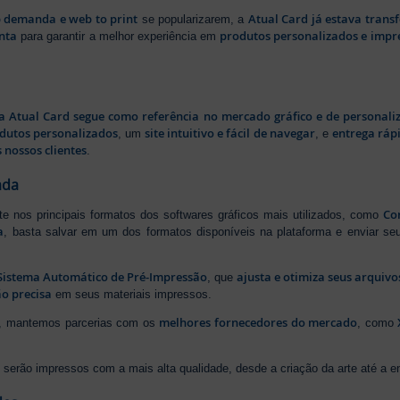
b demanda e web to print
Atual Card já estava tran
se popularizarem, a
nta
produtos personalizados e impr
para garantir a melhor experiência em
a Atual Card segue como referência no mercado gráfico e de personali
odutos personalizados
site intuitivo e fácil de navegar
entrega rápi
, um
, e
 nossos clientes
.
ada
Cor
rte nos principais formatos dos softwares gráficos mais utilizados, como
a
, basta salvar em um dos formatos disponíveis na plataforma e enviar seu
Sistema Automático de Pré-Impressão
ajusta e otimiza seus arquiv
, que
o precisa
em seus materiais impressos.
melhores fornecedores do mercado
ão, mantemos parcerias com os
, como
serão impressos com a mais alta qualidade, desde a criação da arte até a ent