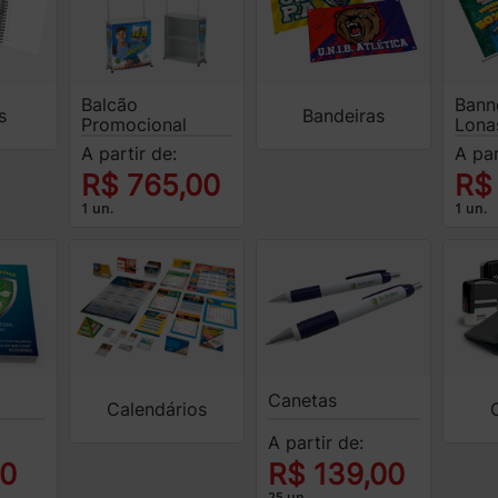
Balcão
Banne
s
Bandeiras
Promocional
Lona
A partir de:
A par
R$ 765,00
R$
1 un.
1 un.
Canetas
Calendários
A partir de:
00
R$ 139,00
25 un.