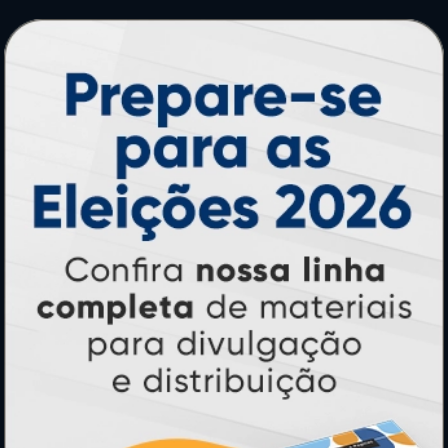
PRODUTOS
Adesivos
Pastas
Ímãs
Cartão de Visita
Folder, Flyer e Panfleto
Banners e Lonas
Calendários 2027
PAGUE COM