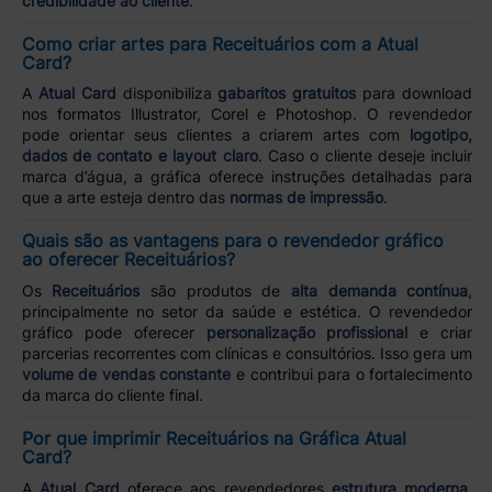
credibilidade ao cliente
.
Como criar artes para Receituários com a Atual
Card?
A
Atual Card
disponibiliza
gabaritos gratuitos
para download
nos formatos Illustrator, Corel e Photoshop. O revendedor
pode orientar seus clientes a criarem artes com
logotipo,
dados de contato e layout claro
. Caso o cliente deseje incluir
marca d’água, a gráfica oferece instruções detalhadas para
que a arte esteja dentro das
normas de impressão
.
Quais são as vantagens para o revendedor gráfico
ao oferecer Receituários?
Os
Receituários
são produtos de
alta demanda contínua
,
principalmente no setor da saúde e estética. O revendedor
gráfico pode oferecer
personalização profissional
e criar
parcerias recorrentes com clínicas e consultórios. Isso gera um
volume de vendas constante
e contribui para o fortalecimento
da marca do cliente final.
Por que imprimir Receituários na Gráfica Atual
Card?
A
Atual Card
oferece aos revendedores
estrutura moderna,