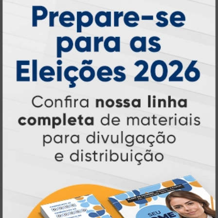
Atual Card: A Gráfica Pioneira em
Personalização Online
Atual Card é referência em impressão
gráfica online no Brasil
, oferecendo uma
ampla variedade de produtos e soluções para
atender profissionais autônomos, empresas e
revendedores gráficos
quase três
. Com
décadas de experiência
, somos pioneiros no
impressão sob demanda
segmento de
,
tecnologia,
investindo continuamente em
inovação e personalização
para entregar
qualidade, agilidade e a melhor
experiência
aos nossos clientes.
Pioneirismo e Inovação em
Impressão personalizada
gráfica online,
Muito antes de termos como
impressão sob demanda e web to print
se
Atual Card já estava
popularizarem, a
transformando o mercado gráfico
.