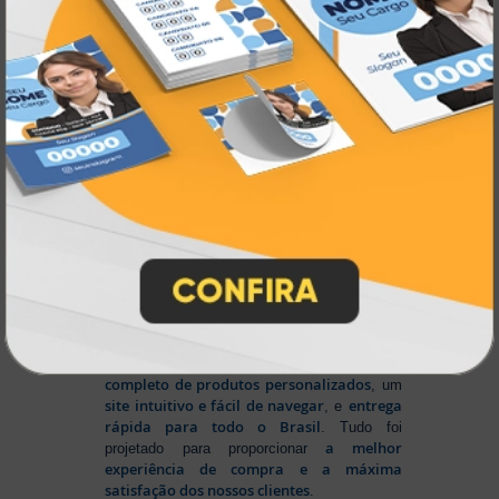
inovando
Nascemos digitais e seguimos
continuamente
tecnologia
, investindo em
de ponta
para garantir a melhor experiência
produtos personalizados e impressão
em
online
agilidade,
. Tudo isso para oferecer
qualidade e soluções inteligentes
que
atendem às suas necessidades.
Liderança e Qualidade em
Impressão
Prestes a completar três décadas de
a Atual Card segue
inovação e serviços,
como referência no mercado gráfico e de
personalização online
, oferecendo
impressão digital e offset de alta
qualidade
portfólio
. Nosso segredo? Um
completo de produtos personalizados
, um
site intuitivo e fácil de navegar
entrega
, e
rápida para todo o Brasil
. Tudo foi
a melhor
projetado para proporcionar
experiência de compra e a máxima
satisfação dos nossos clientes
.