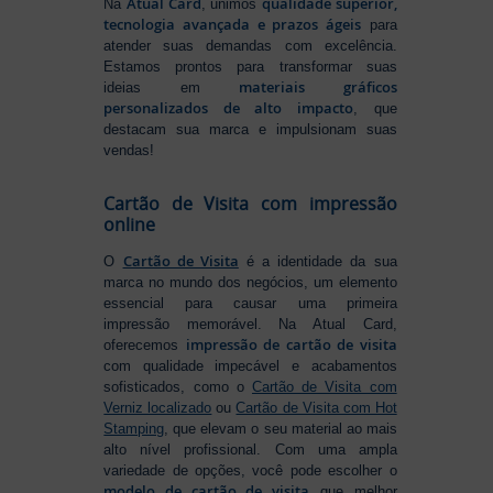
Atual Card
qualidade superior,
Na
, unimos
tecnologia avançada e prazos ágeis
para
atender suas demandas com excelência.
Estamos prontos para transformar suas
materiais gráficos
ideias em
personalizados de alto impacto
, que
destacam sua marca e impulsionam suas
vendas!
Cartão de Visita com impressão
online
Cartão de Visita
O
é a identidade da sua
marca no mundo dos negócios, um elemento
essencial para causar uma primeira
impressão memorável. Na Atual Card,
impressão de cartão de visita
oferecemos
com qualidade impecável e acabamentos
sofisticados, como o
Cartão de Visita com
Verniz localizado
ou
Cartão de Visita com Hot
Stamping
, que elevam o seu material ao mais
alto nível profissional. Com uma ampla
variedade de opções, você pode escolher o
modelo de cartão de visita
que melhor