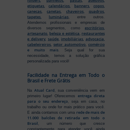
folders
,
panfletos
,
pastas
,
adesivos
,
etiquetas
,
calendários
,
banners
,
copos
,
canecas
,
canetas
,
chaveiros
,
quadros
,
tapetes
,
luminárias
, entre outros.
Atendemos profissionais e empresas de
escritórios
,
diversos segmentos, como
artesanato
,
beleza e estética
,
restaurantes
e delivery
,
saúde
,
imobiliárias
,
advocacia
,
cabeleireiros
,
setor automotivo
,
comércio
e muito mais
. Seja qual for sua
necessidade, temos a solução gráfica
personalizada para você!
Facilidade na Entrega em Todo o
Brasil e Frete Grátis
Atual Card
Na
, sua conveniência vem em
entrega direta
primeiro lugar! Oferecemos
para o seu endereço
, seja em casa, no
trabalho ou onde for mais prático para você.
rede de mais de
E ainda contamos com uma
11.000 balcões de retirada em todo o
Brasil
, um número que cresce
constantemente para atender você ainda