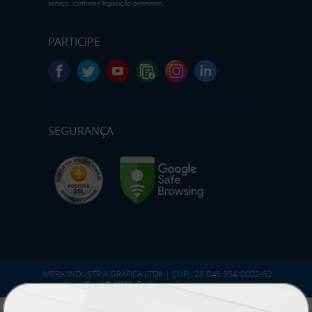
serviço, conforme legislação pertinente.
PARTICIPE
SEGURANÇA
IMPRA INDUSTRIA GRAFICA LTDA | CNPJ: 28.045.354/0002-52
Atual Card © 2026. Todos os direitos reservados.