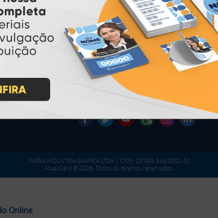
* Pagamento com cartão de crédito terá valor adicional.
** Pagamentos a prazo poderão ter acréscimo.
*** Nota fiscal sujeita a emissão de acordo com prestador de
serviço, conforme legislação pertinente.
PARTICIPE
IMPRA INDUSTRIA GRAFICA LTDA | CNPJ: 28.045.354/0002-52
Atual Card © 2026. Todos os direitos reservados.
ão Online