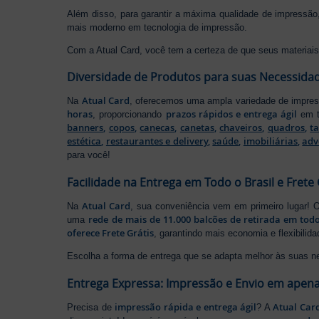
Além disso, para garantir a máxima qualidade de impress
mais moderno em tecnologia de impressão.
Com a Atual Card, você tem a certeza de que seus materiais 
Diversidade de Produtos para suas Necessida
Atual Card
Na
, oferecemos uma ampla variedade de impr
horas
prazos rápidos e entrega ágil
, proporcionando
em t
banners
,
copos
,
canecas
,
canetas
,
chaveiros
,
quadros
,
t
estética
,
restaurantes e delivery
,
saúde
,
imobiliárias
,
adv
para você!
Facilidade na Entrega em Todo o Brasil e Frete 
Atual Card
Na
, sua conveniência vem em primeiro lugar!
rede de mais de 11.000 balcões de retirada em todo
uma
oferece Frete Grátis
, garantindo mais economia e flexibilid
Escolha a forma de entrega que se adapta melhor às suas n
Entrega Expressa: Impressão e Envio em apena
impressão rápida e entrega ágil
Atual Car
Precisa de
? A