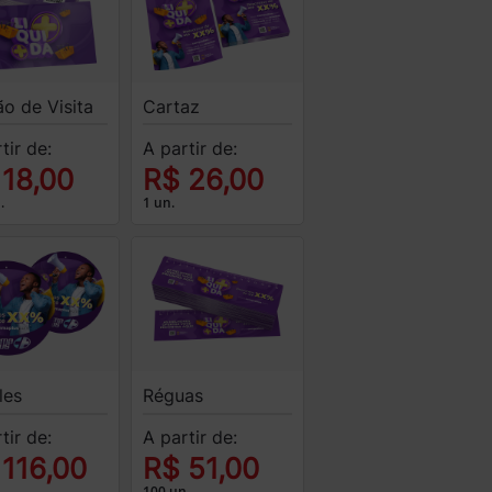
o de Visita
Cartaz
tir de:
A partir de:
 18,00
R$ 26,00
.
1 un.
les
Réguas
tir de:
A partir de:
 116,00
R$ 51,00
100 un.