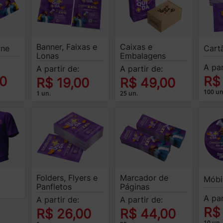
Banner, Faixas e
Caixas e
ine
Cartã
Lonas
Embalagens
A par
A partir de:
A partir de:
00
R$
R$ 19,00
R$ 49,00
100 un
1 un.
25 un.
Folders, Flyers e
Marcador de
Móbi
Panfletos
Páginas
A par
A partir de:
A partir de:
R$
R$ 26,00
R$ 44,00
10 un.