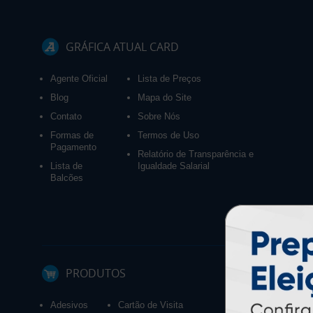
GRÁFICA ATUAL CARD
Agente Oficial
Lista de Preços
Blog
Mapa do Site
Contato
Sobre Nós
Formas de
Termos de Uso
Pagamento
Relatório de Transparência e
Lista de
Igualdade Salarial
Balcões
PRODUTOS
Adesivos
Cartão de Visita
Calendários 2027