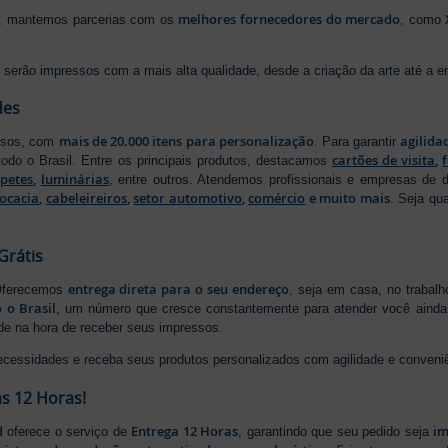
melhores fornecedores do mercado
ão, mantemos parcerias com os
, como
serão impressos com a mais alta qualidade, desde a criação da arte até a ent
des
mais de 20.000 itens para personalização
agilida
essos, com
. Para garantir
cartões de visita
,
odo o Brasil. Entre os principais produtos, destacamos
apetes
,
luminárias
, entre outros. Atendemos profissionais e empresas de
ocacia
,
cabeleireiros
,
setor automotivo
,
comércio
e muito mais
. Seja qu
Grátis
entrega direta para o seu endereço
 Oferecemos
, seja em casa, no trabal
 o Brasil
, um número que cresce constantemente para atender você ainda 
ade na hora de receber seus impressos.
ecessidades e receba seus produtos personalizados com agilidade e conveni
s 12 Horas!
d
Entrega 12 Horas
im
oferece o serviço de
, garantindo que seu pedido seja