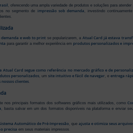
rasil
, oferecendo uma ampla variedade de produtos e soluções para atender
impressão sob demanda
iros no segmento de
, investindo continuamen
ientes.
lizada
b demanda e web to print
Atual Card já estava tran
se popularizarem, a
nta
produtos personalizados e impr
para garantir a melhor experiência em
a Atual Card segue como referência no mercado gráfico e de personali
odutos personalizados
site intuitivo e fácil de navegar
entrega rápi
, um
, e
 nossos clientes
.
ada
Cor
rte nos principais formatos dos softwares gráficos mais utilizados, como
a
, basta salvar em um dos formatos disponíveis na plataforma e enviar seu
Sistema Automático de Pré-Impressão
ajusta e otimiza seus arquiv
, que
o precisa
em seus materiais impressos.