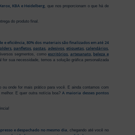
Xerox, KBA e Heidelberg
, que nos proporcionam o que há de
rega do produto final.
de e eficiência, 80% dos materiais são finalizados em até 24
folders
,
panfletos
,
pastas
,
adesivos
,
etiquetas
,
calendários
,
escritórios
,
artesanato
,
beleza e
 diversos segmentos, como
al for sua necessidade, temos a solução gráfica personalizada
ho ou onde for mais prático para você. E ainda contamos com
A maioria desses pontos
melhor. E quer outra notícia boa?
ência!
presso e despachado no mesmo dia
, chegando até você no