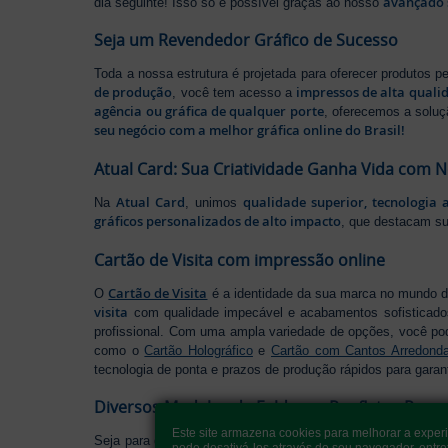
avançado 
dia seguinte! Isso só é possível graças ao nosso
Seja um Revendedor Gráfico de Sucesso
Toda a nossa estrutura é projetada para oferecer produtos 
de produção
impressos de alta quali
, você tem acesso a
agência ou gráfica de qualquer porte
, oferecemos a soluç
seu negócio com a melhor gráfica online do Brasil!
Atual Card: Sua Criatividade Ganha Vida com 
Atual Card
qualidade superior, tecnologia 
Na
, unimos
gráficos personalizados de alto impacto
, que destacam s
Cartão de Visita com impressão online
Cartão de Visita
O
é a identidade da sua marca no mundo d
visita
com qualidade impecável e acabamentos sofisticad
profissional. Com uma ampla variedade de opções, você po
como o
Cartão Holográfico
e
Cartão com Cantos Arredond
tecnologia de ponta e prazos de produção rápidos para garan
Diversos Modelos de Folders e Panfletos Pers
Este site armazena cookies para melhorar a exper
Seja para divulgar seu negócio, lançar uma promoção ou ap
pode desativá-los através do seu navegador, entre