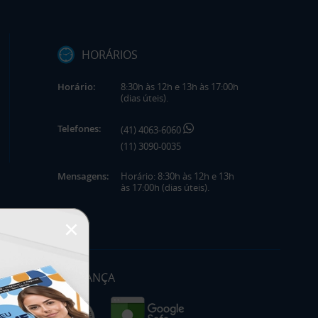
HORÁRIOS
Horário:
8:30h às 12h e 13h às 17:00h
(dias úteis).
Telefones:
(41) 4063-6060
(11) 3090-0035
Mensagens:
Horário: 8:30h às 12h e 13h
às 17:00h (dias úteis).
×
SEGURANÇA