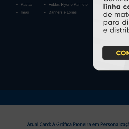
Pastas
Folder, Flyer e Panfleto
Ímãs
Banners e Lonas
Atual Card: A Gráfica Pioneira em Personalizaç