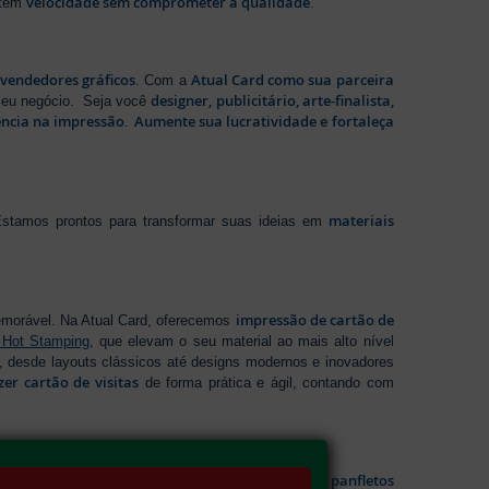
velocidade sem comprometer a qualidade
ntem
.
evendedores gráficos
Atual Card como sua parceira
. Com a
designer, publicitário, arte-finalista,
 seu negócio. Seja você
ência na impressão
Aumente sua lucratividade e fortaleça
.
materiais
stamos prontos para transformar suas ideias em
impressão de cartão de
emorável. Na Atual Card, oferecemos
 Hot Stamping
, que elevam o seu material ao mais alto nível
 desde layouts clássicos até designs modernos e inovadores
zer cartão de visitas
de forma prática e ágil, contando com
impressão de panfletos
sáveis. Na Atual Card, você garante