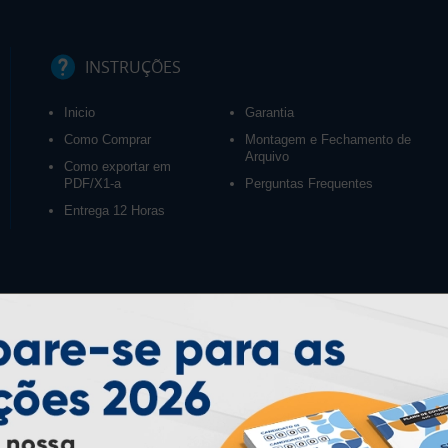
INSTRUÇÕES
Inicio
Garantia
Como Comprar
Montagem e Fechamento de
Arquivo
Como exportar em
PDF/X1-a
Perguntas Frequentes
Entrega 12 Horas
PAGUE COM