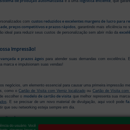
sistema de produção automatizada
logística eficiente
e a uma
, que gara
custos reduzidos e excelentes margens de lucro para r
personalizados com
dade, preços competitivos e prazos rápidos
, garantindo mais eficiência no
excel
ão ideal para reduzir seus custos de personalização sem abrir mão da
Nossa Impressão!
avançada e prazos ágeis
para atender suas demandas com excelência. E
ua marca e impulsionam suas vendas!
os negócios, um elemento essencial para causar uma primeira impressão m
os, como o
Cartão de Visita com Verniz localizado
ou
Cartão de Visita com
modelo de cartão de visita
de escolher o
que melhor representa sua marca,
fa
ados
. E se precisar de um novo material de divulgação, aqui você pode
tir que seu networking esteja sempre em dia.
onalizados
iência do usuário. Você
Folders e Panfletos
resentar sua empresa com credibilidade, os
são indispen
tanto, algumas áreas e