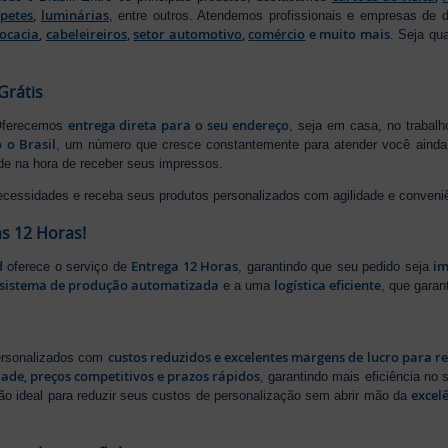
apetes
,
luminárias
, entre outros. Atendemos profissionais e empresas de
ocacia
,
cabeleireiros
,
setor automotivo
,
comércio
e muito mais
. Seja qu
Grátis
entrega direta para o seu endereço
 Oferecemos
, seja em casa, no trabal
 o Brasil
, um número que cresce constantemente para atender você ainda 
ade na hora de receber seus impressos.
ecessidades e receba seus produtos personalizados com agilidade e conveni
s 12 Horas!
d
Entrega 12 Horas
im
oferece o serviço de
, garantindo que seu pedido seja
sistema de produção automatizada
logística eficiente
e a uma
, que gara
custos reduzidos e excelentes margens de lucro para r
personalizados com
dade, preços competitivos e prazos rápidos
, garantindo mais eficiência no
excel
ão ideal para reduzir seus custos de personalização sem abrir mão da