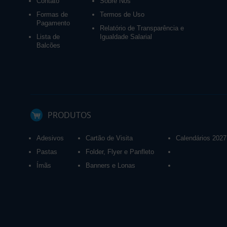
Contato
Sobre Nós
Formas de
Termos de Uso
Pagamento
Relatório de Transparência e
Lista de
Igualdade Salarial
Balcões
PRODUTOS
Adesivos
Cartão de Visita
Calendários 2027
Pastas
Folder, Flyer e Panfleto
Ímãs
Banners e Lonas