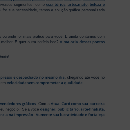
escritórios
,
artesanato
,
beleza e
 diversos segmentos, como
al for sua necessidade, temos a solução gráfica personalizada
ho ou onde for mais prático para você. E ainda contamos com
A maioria desses pontos
melhor. E quer outra notícia boa?
ência!
presso e despachado no mesmo dia
, chegando até você no
velocidade sem comprometer a qualidade
ntem
.
evendedores gráficos
Atual Card como sua parceira
. Com a
designer, publicitário, arte-finalista,
 seu negócio. Seja você
ência na impressão
Aumente sua lucratividade e fortaleça
.