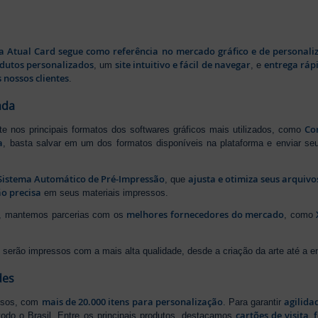
a Atual Card segue como referência no mercado gráfico e de personali
odutos personalizados
site intuitivo e fácil de navegar
entrega rápi
, um
, e
 nossos clientes
.
ada
Cor
rte nos principais formatos dos softwares gráficos mais utilizados, como
a
, basta salvar em um dos formatos disponíveis na plataforma e enviar seu
Sistema Automático de Pré-Impressão
ajusta e otimiza seus arquiv
, que
o precisa
em seus materiais impressos.
melhores fornecedores do mercado
ão, mantemos parcerias com os
, como
serão impressos com a mais alta qualidade, desde a criação da arte até a ent
des
mais de 20.000 itens para personalização
agilida
essos, com
. Para garantir
cartões de visita
,
odo o Brasil. Entre os principais produtos, destacamos