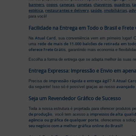
banners
,
copos
,
canecas
,
canetas
,
chaveiros
,
quadros
,
t
estética
,
restaurantes e delivery
,
saúde
,
imobiliárias
,
adv
para você!
Facilidade na Entrega em Todo o Brasil e Frete 
Atual Card
Na
, sua conveniência vem em primeiro lugar!
rede de mais de 11.000 balcões de retirada em todo
uma
oferece Frete Grátis
, garantindo mais economia e flexibilid
Escolha a forma de entrega que se adapta melhor às suas n
Entrega Expressa: Impressão e Envio em apena
impressão rápida e entrega ágil
Atual Car
Precisa de
? A
avançado 
dia seguinte! Isso só é possível graças ao nosso
Seja um Revendedor Gráfico de Sucesso
Toda a nossa estrutura é projetada para oferecer produtos 
de produção
impressos de alta quali
, você tem acesso a
agência ou gráfica de qualquer porte
, oferecemos a soluç
seu negócio com a melhor gráfica online do Brasil!