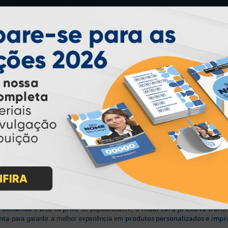
PARTICIPE
IMPRA INDUSTRIA GRAFICA LTDA | CNPJ: 28.045.354/0002-52
Atual Card © 2026. Todos os direitos reservados.
ão Online
rasil
, oferecendo uma ampla variedade de produtos e soluções para atender
impressão sob demanda
iros no segmento de
, investindo continuamen
ientes.
lizada
b demanda e web to print
Atual Card já estava tran
se popularizarem, a
nta
produtos personalizados e impr
para garantir a melhor experiência em