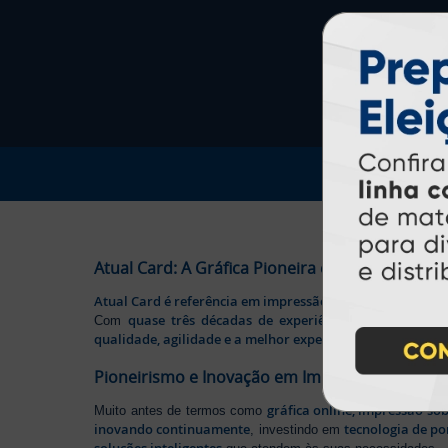
Atual Card: A Gráfica Pioneira em Personalizaç
Atual Card é referência em impressão gráfica online no B
quase três décadas de experiência
Com
, somos pione
qualidade, agilidade e a melhor experiência
aos nossos cl
Pioneirismo e Inovação em Impressão persona
gráfica online, impressão so
Muito antes de termos como
inovando continuamente
tecnologia de po
, investindo em