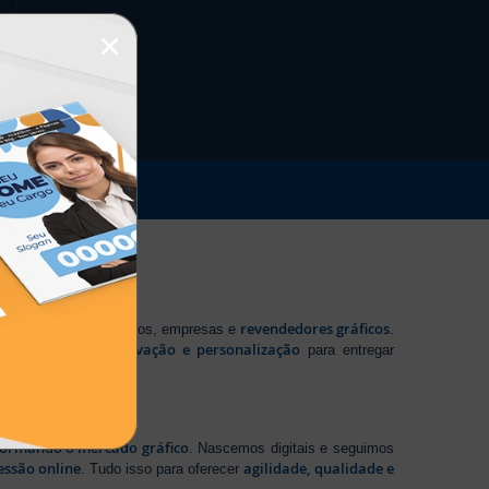
×
revendedores gráficos
 profissionais autônomos, empresas e
.
tecnologia, inovação e personalização
te em
para entregar
sformando o mercado gráfico
. Nascemos digitais e seguimos
essão online
agilidade, qualidade e
. Tudo isso para oferecer