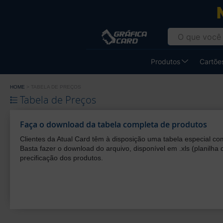
Gráfica
Atual
Card
-
Produtos
Cartões
Cartão
de
HOME
TABELA DE PREÇOS
Visita
Tabela de Preços
Faça o download da tabela completa de produtos
Clientes da Atual Card têm à disposição uma tabela especial com
Basta fazer o download do arquivo, disponível em .xls (planilha 
precificação dos produtos.