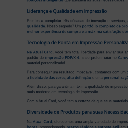
soluções inteligentes
que atendem às suas necessidades.
Liderança e Qualidade em Impressão
Prestes a completar três décadas de inovação e serviços,
qualidade
portfólio completo de pr
. Nosso segredo? Um
melhor experiência de compra e a máxima satisfação dos
Tecnologia de Ponta em Impressão Personaliz
Na Atual Card
, você tem total liberdade para enviar sua a
impressão PDF/X-4
Canv
padrão de
. E se preferir criar no
material personalizado!
Para conseguir um resultado impecável, contamos com um
fidelidade das cores, alta definição
personalizaçã
a
e uma
Além disso, para garantir a máxima qualidade de impress
mais moderno em tecnologia de impressão.
Com a Atual Card, você tem a certeza de que seus materiais 
Diversidade de Produtos para suas Necessida
Atual Card
Na
, oferecemos uma ampla variedade de impr
horas
prazos rápidos e entrega ágil
, proporcionando
em t