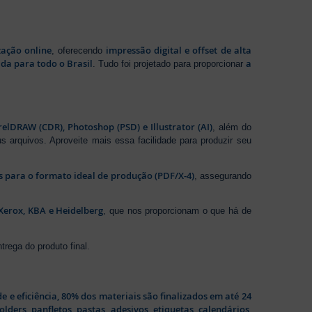
zação online
impressão digital e offset de alta
, oferecendo
da para todo o Brasil
a
. Tudo foi projetado para proporcionar
elDRAW (CDR), Photoshop (PSD) e Illustrator (AI)
, além do
s arquivos. Aproveite mais essa facilidade para produzir seu
os para o formato ideal de produção (PDF/X-4)
, assegurando
Xerox, KBA e Heidelberg
, que nos proporcionam o que há de
rega do produto final.
de e eficiência, 80% dos materiais são finalizados em até 24
folders
,
panfletos
,
pastas
,
adesivos
,
etiquetas
,
calendários
,