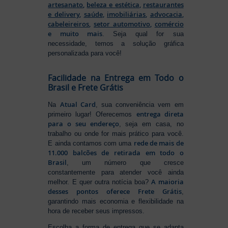
artesanato
,
beleza e estética
,
restaurantes
e delivery
,
saúde
,
imobiliárias
,
advocacia
,
cabeleireiros
,
setor automotivo
,
comércio
e muito mais
. Seja qual for sua
necessidade, temos a solução gráfica
personalizada para você!
Facilidade na Entrega em Todo o
Brasil e Frete Grátis
Atual Card
Na
, sua conveniência vem em
entrega direta
primeiro lugar! Oferecemos
para o seu endereço
, seja em casa, no
trabalho ou onde for mais prático para você.
rede de mais de
E ainda contamos com uma
11.000 balcões de retirada em todo o
Brasil
, um número que cresce
constantemente para atender você ainda
A maioria
melhor. E quer outra notícia boa?
desses pontos oferece Frete Grátis
,
garantindo mais economia e flexibilidade na
hora de receber seus impressos.
Escolha a forma de entrega que se adapta