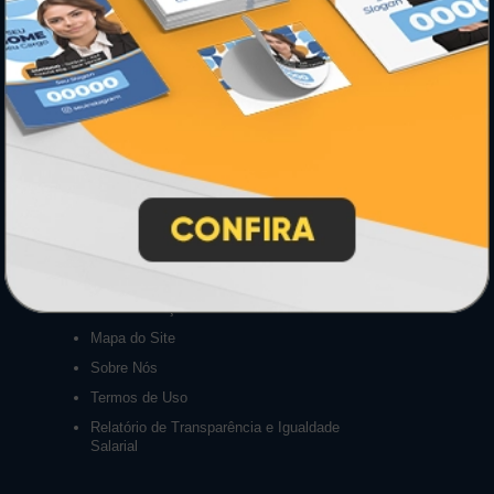
Central de Informações
GRÁFICA ATUAL CARD
Agente Oficial
Blog
Contato
Formas de Pagamento
Lista de Balcões
Lista de Preços
Mapa do Site
Sobre Nós
Termos de Uso
Relatório de Transparência e Igualdade
Salarial