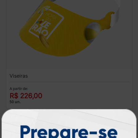
Viseiras
A partir de:
R$ 226,00
50 un.