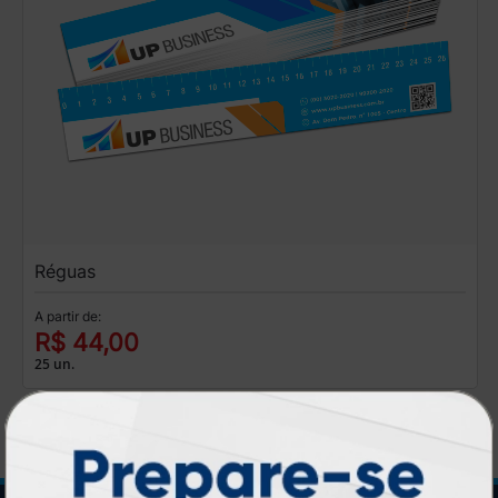
Réguas
A partir de:
R$ 44,00
25 un.