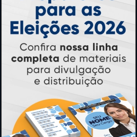
Central de Informações
GRÁFICA ATUAL CARD
Agente Oficial
Blog
Contato
Formas de Pagamento
Lista de Balcões
Lista de Preços
Mapa do Site
Sobre Nós
Termos de Uso
Relatório de Transparência e Igualdade
Salarial