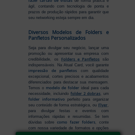
fazer cartão de visitas
de forma prática e
ágil, contando com tecnologia de ponta e
prazos de produção rápidos para garantir que
seu networking esteja sempre em dia.
Diversos Modelos de Folders e
Panfletos Personalizados
Seja para divulgar seu negócio, lançar uma
promoção ou apresentar sua empresa com
Folders e Panfletos
credibilidade, os
são
indispensáveis. Na Atual Card, você garante
impressão de panfletos
com qualidade
excepcional, cortes precisos e acabamentos
diferenciados para destacar sua mensagem.
modelo de folder
Temos o
ideal para cada
folder 2 dobras
necessidade, incluindo
, um
folder informativo
perfeito para organizar
Flyer
seu conteúdo de forma estratégica, ou
,
para divulgar festas e eventos com
informações rápidas e resumidas. Se tem
como fazer folders
dúvidas sobre
, conte
com nossa variedade de formatos e opções
para criar um material que realmente se