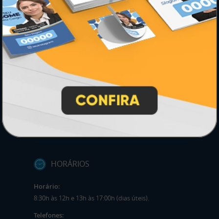
INSTRUÇÕES
Inicio
Como Comprar
Como exportar em PDF/X1-a
Entrega 12 Horas
Garantia
Montagem e Fechamento de Arquivo
Perguntas Frequentes
HORÁRIOS
Horário:
8:30h às 12h e 13h às 17:00h (dias úteis).
Telefones: