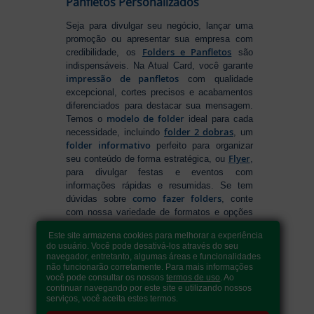
Panfletos Personalizados
Seja para divulgar seu negócio, lançar uma
promoção ou apresentar sua empresa com
Folders e Panfletos
credibilidade, os
são
indispensáveis. Na Atual Card, você garante
impressão de panfletos
com qualidade
excepcional, cortes precisos e acabamentos
diferenciados para destacar sua mensagem.
modelo de folder
Temos o
ideal para cada
folder 2 dobras
necessidade, incluindo
, um
folder informativo
perfeito para organizar
Flyer
seu conteúdo de forma estratégica, ou
,
para divulgar festas e eventos com
informações rápidas e resumidas. Se tem
como fazer folders
dúvidas sobre
, conte
com nossa variedade de formatos e opções
para criar um material que realmente se
Este site armazena cookies para melhorar a experiência
destaca. Produção ágil, entrega rápida e
do usuário. Você pode desativá-los através do seu
qualidade garantida para levar sua
navegador, entretanto, algumas áreas e funcionalidades
comunicação a outro nível!
não funcionarão corretamente. Para mais informações
você pode consultar os nossos
termos de uso
. Ao
continuar navegando por este site e utilizando nossos
serviços, você aceita estes termos.