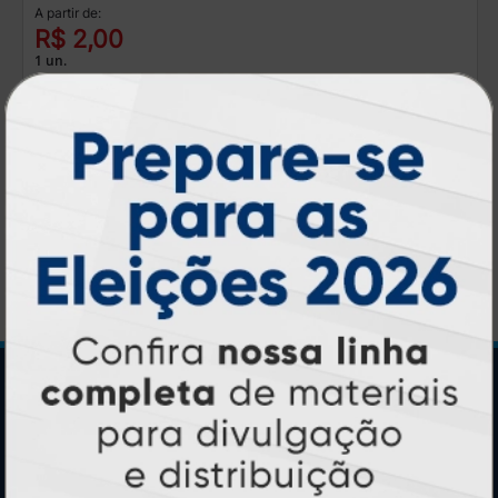
A partir de:
R$ 2,00
1 un.
Postal e Convite com Dados Variáveis
A partir de:
R$ 6,00
1 un.
Central de Informações
GRÁFICA ATUAL CARD