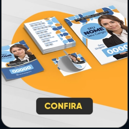
Agente Oficial
Blog
Contato
Formas de Pagamento
Lista de Balcões
Lista de Preços
Mapa do Site
Sobre Nós
Termos de Uso
Relatório de Transparência e Igualdade
Salarial
INSTRUÇÕES
Inicio
Como Comprar