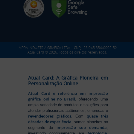
IMPRA INDUSTRIA GRAFICA LTDA | CNPJ: 28.045.354/0002-52
Atual Card © 2026. Todos os direitos reservados.
Atual Card: A Gráfica Pioneira em
Personalização Online
Atual Card é referência em impressão
gráfica online no Brasil
, oferecendo uma
ampla variedade de produtos e soluções para
atender profissionais autônomos, empresas e
revendedores gráficos
quase três
. Com
décadas de experiência
, somos pioneiros no
impressão sob demanda
segmento de
,
tecnologia,
investindo continuamente em