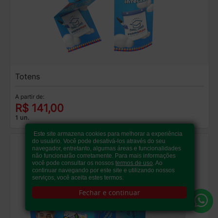
Totens
A partir de:
R$ 141,00
1 un.
Este site armazena cookies para melhorar a experiência
do usuário. Você pode desativá-los através do seu
navegador, entretanto, algumas áreas e funcionalidades
não funcionarão corretamente. Para mais informações
você pode consultar os nossos
termos de uso
. Ao
continuar navegando por este site e utilizando nossos
serviços, você aceita estes termos.
Fechar e continuar