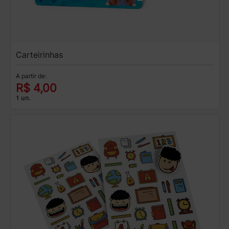
Carteirinhas
A partir de:
R$ 4,00
1 un.