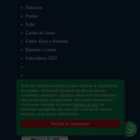
Adesivos
Pastas
Ímãs
Cartão de Visita
Folder, Flyer e Panfleto
Banners e Lonas
Calendários 2027
Este site armazena cookies para melhorar a experiência
do usuário. Você pode desativá-los através do seu
navegador, entretanto, algumas áreas e funcionalidades
PAGUE COM
não funcionarão corretamente. Para mais informações
você pode consultar os nossos
termos de uso
. Ao
continuar navegando por este site e utilizando nossos
serviços, você aceita estes termos.
Fechar e continuar