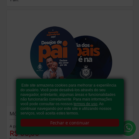
Este site armazena cookies para melhorar a experiência
do usuário. Você pode desativá-los através do seu
navegador, entretanto, algumas áreas e funcionalidades
não funcionarão corretamente. Para mais informações
você pode consultar os nossos
termos de uso
. Ao
continuar navegando por este site e utilizando nossos
Móbile
serviços, você aceita estes termos.
Fechar e continuar
A partir de:
R$ 93,00